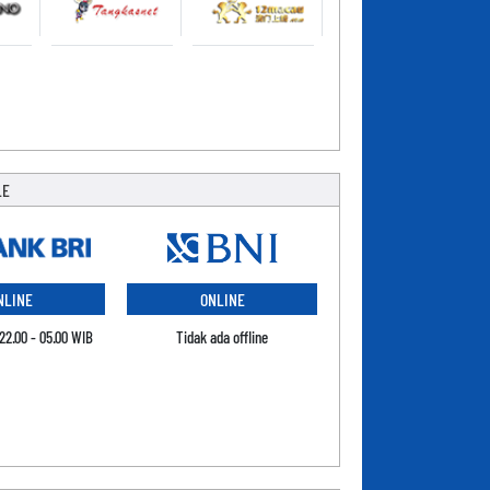
LE
NLINE
ONLINE
 22.00 - 05.00 WIB
Tidak ada offline