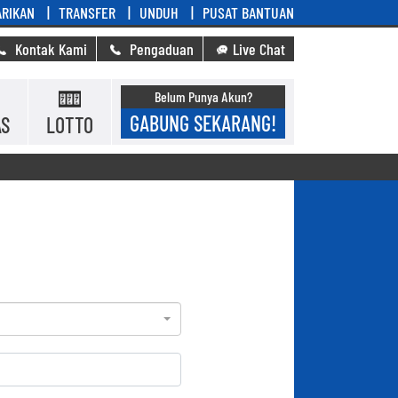
ARIKAN
TRANSFER
UNDUH
PUSAT BANTUAN
Kontak Kami
Pengaduan
Live Chat
Belum Punya Akun?
GABUNG SEKARANG!
AS
LOTTO